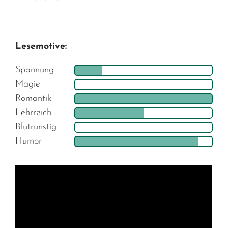
Lesemotive:
Spannung
Magie
Romantik
Lehrreich
Blutrunstig
Humor