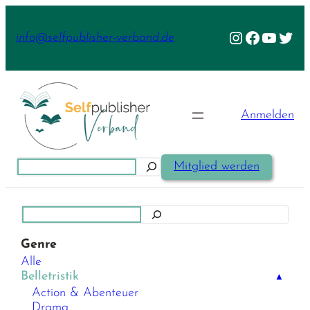
Zum
Inhalt
Instagram
Facebook
YouTu
Twit
info@selfpublisher-verband.de
springen
Anmelden
Suchen
Mitglied werden
Suchen
Genre
Alle
Belletristik
▲
Action & Abenteuer
Drama