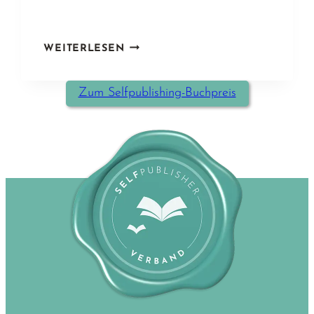
WIE
WEITERLESEN
VERÄNDERT
SICH
Zum Selfpublishing-Buchpreis
DER
AUTORENALLTAG,
NACHDEM
DU
EINEN
BUCHPREIS
GEWONNEN
HAST?
–
INTERVIEW
MIT
PREISTRÄGERIN
MONIKA
AUGUSTIN