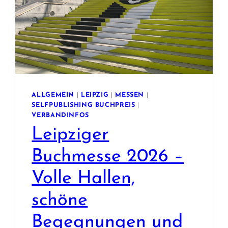
ALLGEMEIN
|
LEIPZIG
|
MESSEN
|
SELFPUBLISHING BUCHPREIS
|
VERBANDINFOS
Leipziger
Buchmesse 2026 –
Volle Hallen,
schöne
Begegnungen und