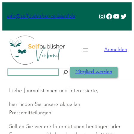
Zum
Inhalt
Instagram
Facebook
YouTu
Twit
info@selfpublisher-verband.de
springen
Anmelden
Suchen
Mitglied werden
Liebe Journalist:innen und Interessierte,
hier finden Sie unsere aktuellen
Pressemitteilungen.
Sollten Sie weitere Informationen benötigen oder