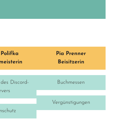
Polifka
Pia Prenner
meisterin
Beisitzerin
des Discord-
Buchmessen
rvers
Vergünstigungen
nschutz