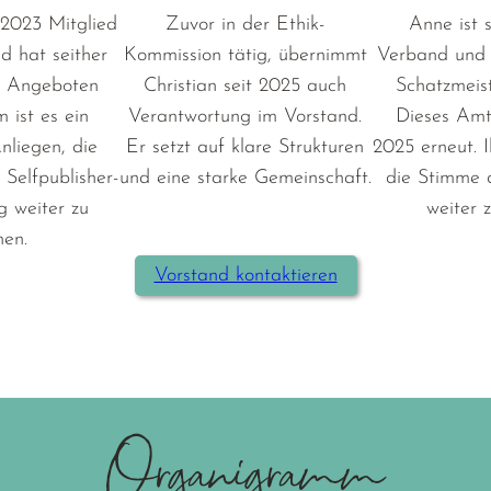
 2023 Mitglied
Zuvor in der Ethik-
Anne ist 
d hat seither
Kommission tätig, übernimmt
Verband und 
n Angeboten
Christian seit 2025 auch
Schatzmeist
m ist es ein
Verantwortung im Vorstand.
Dieses Amt 
nliegen, die
Er setzt auf klare Strukturen
2025 erneut. Ih
 Selfpublisher-
und eine starke Gemeinschaft.
die Stimme 
g weiter zu
weiter z
hen.
Vorstand kontaktieren
Organigramm