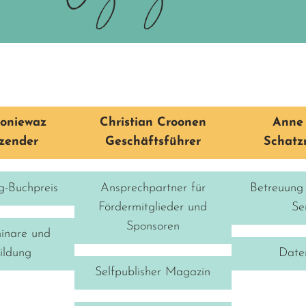
oniewaz
Christian Croonen
Anne 
tzender
Geschäftsführer
Schatz
ng-Buchpreis
Ansprechpartner für
Betreuung 
Fördermitglieder und
Se
Sponsoren
inare und
ildung
Date
Selfpublisher Magazin