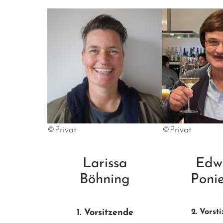
©Privat
©Privat
Larissa
Edw
Böhning
Poni
1. Vorsitzende
2. Vorst