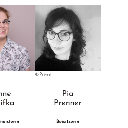
©Privat
nne
Pia
lifka
Prenner
meisterin
Beisitzerin