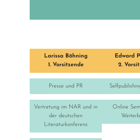
Larissa Böhning
Edward P
1. Vorsitzende
2. Vorsi
Presse und PR
Selfpublishi
Vertretung im NAR und in
Online Sem
der deutschen
Weiterb
Literaturkonferenz