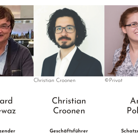
Christian Croonen
©Privat
ard
Christian
A
ewaz
Croonen
Po
izender
Geschäftsführer
Schatz