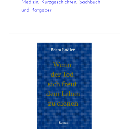
Medizin
,
Kurzgeschichten
,
Sachbuch
und Ratgeber