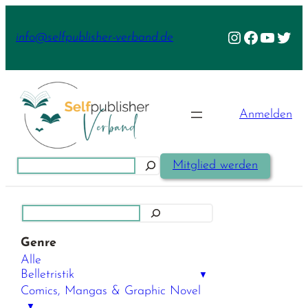
Zum
Inhalt
Instagram
Facebook
YouTu
Twit
info@selfpublisher-verband.de
springen
Anmelden
Suchen
Mitglied werden
Suchen
Genre
Alle
Belletristik
▼
Comics, Mangas & Graphic Novel
▼