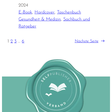
2024
E-Book
,
Hardcover
,
Taschenbuch
Gesundheit & Medizin
,
Sachbuch und
Ratgeber
1
2
3
…
6
Nächste Seite
→