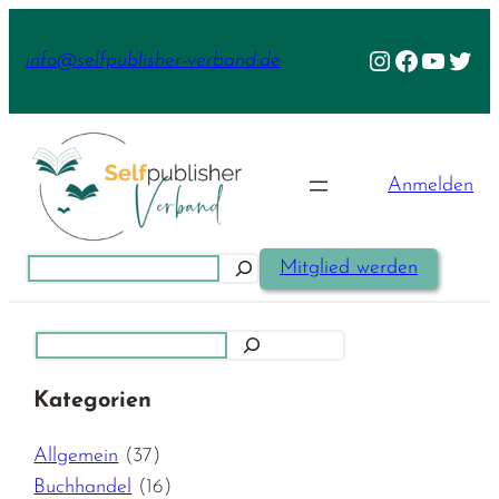
Zum
Inhalt
Instagram
Facebook
YouTu
Twit
info@selfpublisher-verband.de
springen
Anmelden
Suchen
Mitglied werden
Suchen
Kategorien
Allgemein
(37)
Buchhandel
(16)