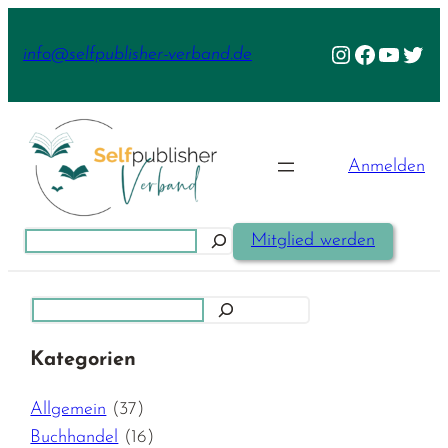
Zum
Inhalt
Instagram
Facebook
YouTu
Twit
info@selfpublisher-verband.de
springen
Anmelden
Suchen
Mitglied werden
Suchen
Kategorien
Allgemein
(37)
Buchhandel
(16)