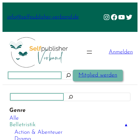
Zum
Inhalt
Instagram
Facebook
YouTu
Twit
info@selfpublisher-verband.de
springen
Anmelden
Suchen
Mitglied werden
Suchen
Genre
Alle
Belletristik
▲
Action & Abenteuer
Drama