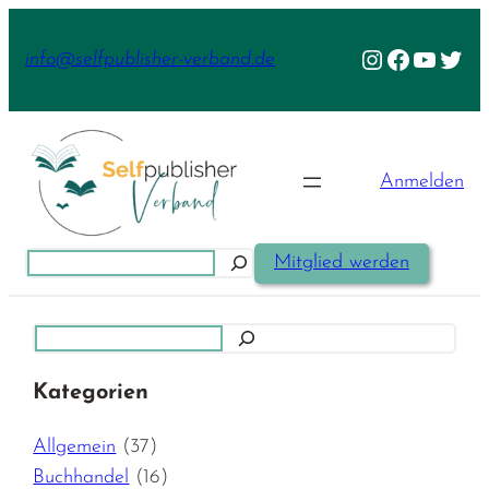
Zum
Inhalt
Instagram
Facebook
YouTu
Twit
info@selfpublisher-verband.de
springen
Anmelden
Suchen
Mitglied werden
Suchen
Kategorien
Allgemein
(37)
Buchhandel
(16)