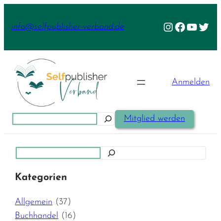
Zum
Inhalt
Instagram
Facebook
YouTu
Twit
info@selfpublisher-verband.de
springen
Anmelden
Suchen
Mitglied werden
Suchen
Kategorien
Allgemein
(37)
Buchhandel
(16)