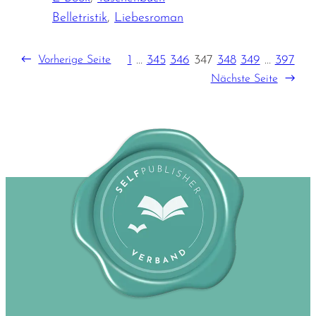
Belletristik
,
Liebesroman
1
…
345
346
347
348
349
…
397
←
Vorherige Seite
Nächste Seite
→