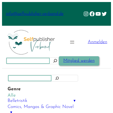
Zum
Inhalt
Instagram
Facebook
YouTu
Twit
info@selfpublisher-verband.de
springen
Anmelden
Suchen
Mitglied werden
Suchen
Genre
Alle
Belletristik
▼
Comics, Mangas & Graphic Novel
▼