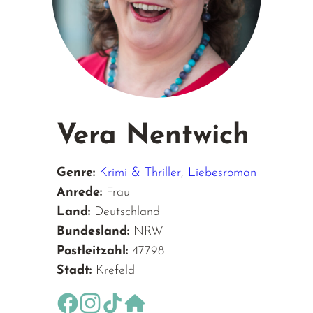
Vera Nentwich
Genre:
Krimi & Thriller
,
Liebesroman
Anrede:
Frau
Land:
Deutschland
Bundesland:
NRW
Postleitzahl:
47798
Stadt:
Krefeld
https://www.facebook.com/autorinveranentw
https://www.instagram.com/veranentwic
https://www.tiktok.com/@veraswelt
https://vera-nentwich.de