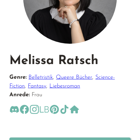
Melissa Ratsch
Genre:
Belletristik
,
Queere Bücher
,
Science-
Fiction
,
Fantasy
,
Liebesroman
Anrede:
Frau
https://discord.com/invite/GRxDJpejcf
https://www.facebook.com/Melissa-Ratsch-195
https://www.instagram.com/melissa.ratsch/
https://www.lovelybooks.de/autor/Meli
https://www.pinterest.de/autorinme
https://vm.tiktok.com/ZML3n
https://www.melissa-ratsc