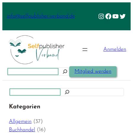
Zum
Inhalt
Instagram
Facebook
YouTu
Twit
info@selfpublisher-verband.de
springen
Anmelden
Suchen
Mitglied werden
Suchen
Kategorien
Allgemein
(37)
Buchhandel
(16)