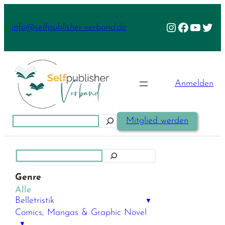
Zum
Inhalt
Instagram
Facebook
YouTu
Twit
info@selfpublisher-verband.de
springen
Anmelden
Suchen
Mitglied werden
Suchen
Genre
Alle
Belletristik
▼
Comics, Mangas & Graphic Novel
▼