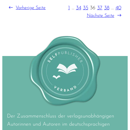
1
…
34
35
36
37
38
…
40
←
Vorherige Seite
Nächste Seite
→
Der Zusammenschluss der verlagsunabhängigen
Autorinnen und Autoren im deutschsprachigen