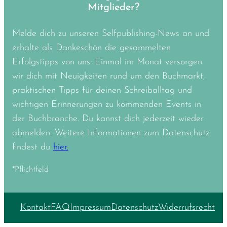
Mitglieder?
Melde dich zu unseren Selfpublishing-News an und
erhalte als Dankeschön die gesammelten
Erfolgstipps von uns. Einmal im Monat versorgen
wir dich mit Neuigkeiten rund um den Buchmarkt,
praktischen Tipps für deinen Schreiballtag und
wichtigen Erinnerungen zu kommenden Events in
der Buchbranche. Du kannst dich jederzeit wieder
abmelden. Weitere Informationen zum Datenschutz
findest du
hier.
*Pflichtfeld
Kontakt
FAQ
Impressum
Datenschutz
Widerrufsrecht