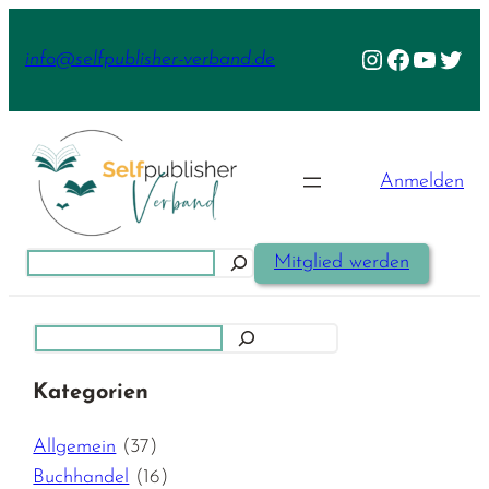
Zum
Inhalt
Instagram
Facebook
YouTu
Twit
info@selfpublisher-verband.de
springen
Anmelden
Suchen
Mitglied werden
Suchen
Kategorien
Allgemein
(37)
Buchhandel
(16)