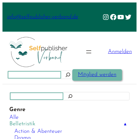
Zum
Inhalt
Instagram
Facebook
YouTu
Twit
info@selfpublisher-verband.de
springen
Anmelden
Suchen
Mitglied werden
Suchen
Genre
Alle
Belletristik
▲
Action & Abenteuer
Drama