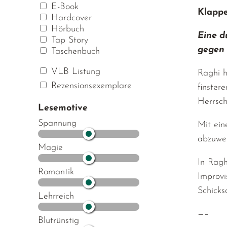
E-Book
Klappe
Hardcover
Hörbuch
Eine d
Tap Story
gegen 
Taschenbuch
VLB Listung
Raghi h
Rezensionsexemplare
finster
Herrsch
Lesemotive
Spannung
Mit ein
abzuwen
Magie
In Ragh
Romantik
Improvi
Schicks
Lehrreich
—–
Blutrünstig