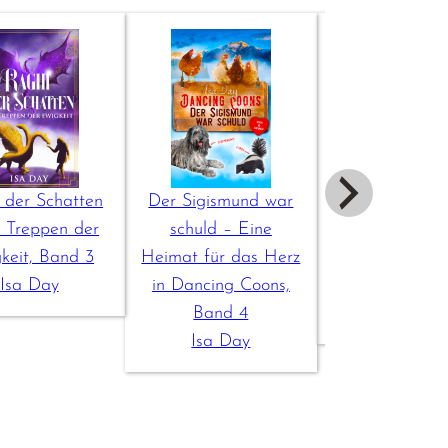
 der Schatten
Der Sigismund war
Sommernachts
e Treppen der
schuld – Eine
– Eine Heima
keit, Band 3
Heimat für das Herz
das Herz in D
Isa Day
in Dancing Coons,
Coons, Ban
Band 4
Isa Day
Isa Day