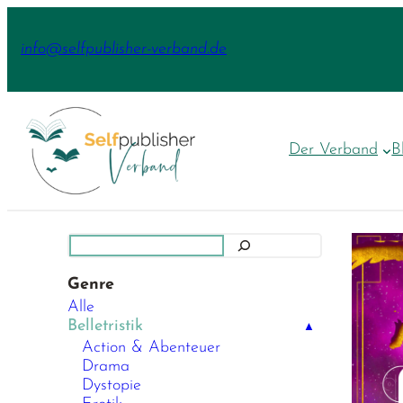
Zum
Inhalt
info@selfpublisher-verband.de
springen
Der Verband
B
Suchen
Genre
Alle
Belletristik
▲
Action & Abenteuer
Drama
Dystopie