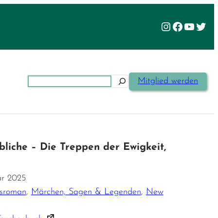
Instagram
Facebook
YouTu
Twit
Suchen
Mitglied werden
bliche – Die Treppen der Ewigkeit,
ar 2025
esroman
,
Märchen, Sagen & Legenden
,
New