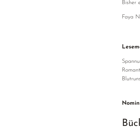
Bisher 
Faya Na
Lesemo
Spannu
Romant
Blutrun
Nomini
Büc