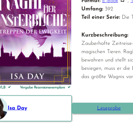
Format:
E-Book
,
Umfang:
392
Teil einer Serie:
Die 
Kurzbeschreibung:
Zauberhafte Zeitreis
magischen Tieren. Ragh
bewahren und stellt s
besiegen, muss er die 
das größte Wagnis von
 VLB
Vergabe Rezensionsexemplare
Isa Day
Leseprobe