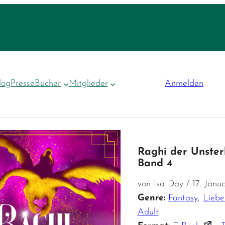
log
Presse
Bücher
Mitglieder
Anmelden
Raghi der Unster
Band 4
von Isa Day / 17. Janu
Genre:
Fantasy
,
Lieb
Adult