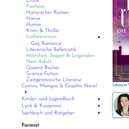
Erotik
Fantasy
Historischer Roman
Horror
Humor
Krimi & Thriller
Liebesroman
▲
Gay Romance
Literarische Belletristik
Märchen, Sagen & Legenden
New Adult
Queere Bücher
Science-Fiction
Zeitgenössische Literatur
Listung im
Comics, Mangas & Graphic Novel
▼
Kinder- und Jugendbuch
▼
Lyrik & Kurzprosa
▼
Sachbuch und Ratgeber
▼
Format