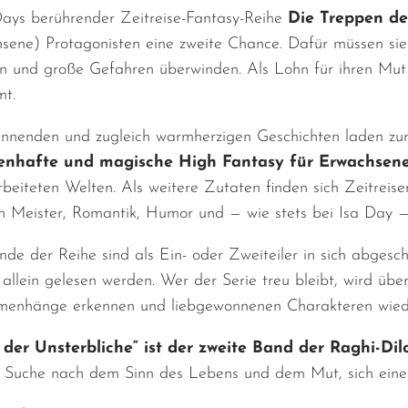
Days berührender Zeitreise-Fantasy-Reihe
Die Treppen de
sene) Protagonisten eine zweite Chance. Dafür müssen sie
 und große Gefahren überwinden. Als Lohn für ihren Mut f
t.
nnenden und zugleich warmherzigen Geschichten laden zu
nhafte und magische High Fantasy für Erwachsen
beiteten Welten.
Als weitere Zutaten finden sich Zeitreis
en Meister, Romantik, Humor und — wie stets bei Isa Day —
nde der Reihe sind als Ein- oder Zweiteiler in sich abges
h allein gelesen werden. Wer der Serie treu bleibt, wird ü
enhänge erkennen und liebgewonnenen Charakteren wied
 der Unsterbliche“ ist der zweite Band der Raghi-Dil
 Suche nach dem Sinn des Lebens und dem Mut, sich einem