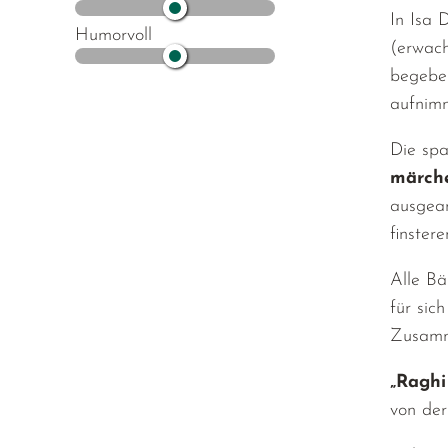
In Isa 
Humorvoll
(erwach
begeben
aufnimm
Die spa
märche
ausgear
finster
Alle Bä
für sic
Zusamm
„Raghi
von der