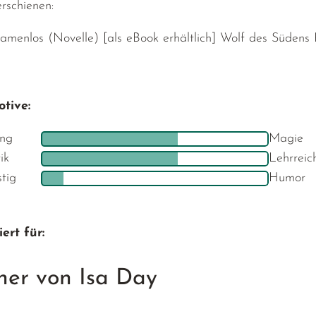
erschienen:
menlos (Novelle) [als eBook erhältlich] Wolf des Südens 
tive:
ng
Magie
ik
Lehrreic
stig
Humor
ert für:
her von Isa Day