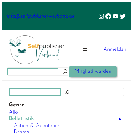
Zum
Inhalt
Instagram
Facebook
YouTu
Twit
info@selfpublisher-verband.de
springen
Anmelden
Suchen
Mitglied werden
Suchen
Genre
Alle
Belletristik
▲
Action & Abenteuer
Drama