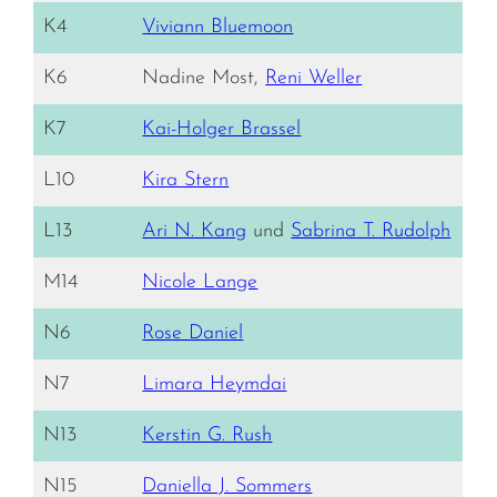
K4
Viviann Bluemoon
K6
Nadine Most,
Reni Weller
K7
Kai-Holger Brassel
L10
Kira Stern
L13
Ari N. Kang
und
Sabrina T. Rudolph
M14
Nicole Lange
N6
Rose Daniel
N7
Limara Heymdai
N13
Kerstin G. Rush
N15
Daniella J. Sommers