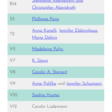
Stephanie Abendstern und
R14
Christopher Abendroth
S3
Phillippa Penn
Anna Konelli
,
Jennifer Ebbinghaus
,
T2
Marie Döling
V5
Madeleine Puljic
V7
K. Stayn
V8
Carolin A. Steinert
V9
Anne Polifka
und
Jennifer Schumann
V10
Sophia Hunter
V12
Carolin Lüdemann