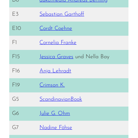
D8
auko.media Andreas Bertling
E3
Sebastian Garthoff
E10
Cordt Coehne
F1
Cornelia Franke
F15
Jessica Graves
und Nella Bay
F16
Anja Lehradt
F19
Crimson K.
G5
ScandinavianBook
G6
Julie G. Ohm
G7
Nadine Föhse