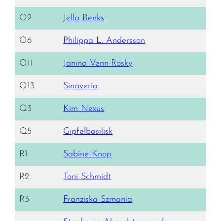
O2
Jella Benks
O6
Philippa L. Andersson
O11
Janina Venn-Rosky
O13
Sinaveria
Q3
Kim Nexus
Q5
Gipfelbasilisk
R1
Sabine Knop
R2
Toni Schmidt
R3
Franziska Szmania