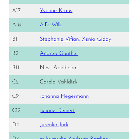
A17
Yvonne Kraus
A18
A.D. Wilk
B1
Stephanie Vifian
,
Xenia Giday
B2
Andrea Günther
B11
Ness Apelboom
C2
Carola Vahldiek
C9
Johanna Hegermann
C12
Juliane Deinert
D4
Jurenka Jurk