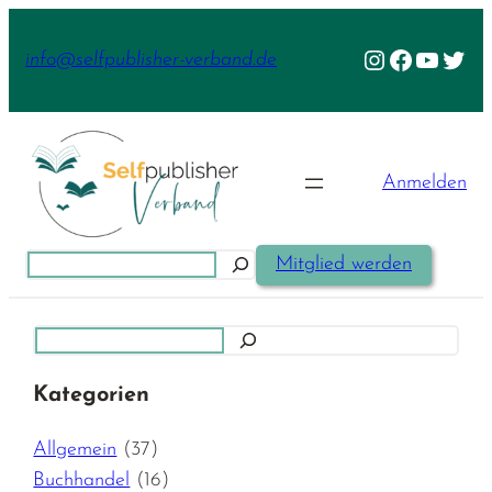
Zum
Inhalt
Instagram
Facebook
YouTu
Twit
info@selfpublisher-verband.de
springen
Anmelden
Suchen
Mitglied werden
Suchen
Kategorien
Allgemein
(37)
Buchhandel
(16)