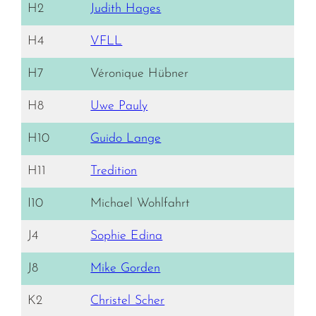
H2
Judith Hages
H4
VFLL
H7
Véronique Hübner
H8
Uwe Pauly
H10
Guido Lange
H11
Tredition
I10
Michael Wohlfahrt
J4
Sophie Edina
J8
Mike Gorden
K2
Christel Scher