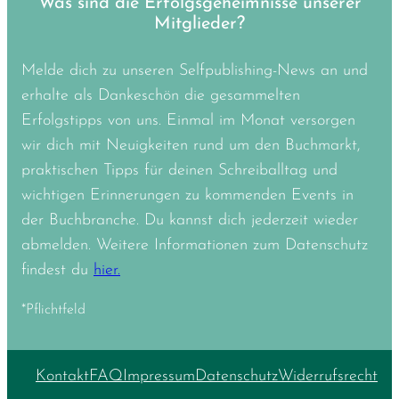
Was sind die Erfolgsgeheimnisse unserer
Mitglieder?
Melde dich zu unseren Selfpublishing-News an und
erhalte als Dankeschön die gesammelten
Erfolgstipps von uns. Einmal im Monat versorgen
wir dich mit Neuigkeiten rund um den Buchmarkt,
praktischen Tipps für deinen Schreiballtag und
wichtigen Erinnerungen zu kommenden Events in
der Buchbranche. Du kannst dich jederzeit wieder
abmelden. Weitere Informationen zum Datenschutz
findest du
hier.
*Pflichtfeld
Kontakt
FAQ
Impressum
Datenschutz
Widerrufsrecht