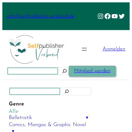
Zum
Inhalt
Instagram
Facebook
YouTu
Twit
info@selfpublisher-verband.de
springen
Anmelden
Suchen
Mitglied werden
Suchen
Genre
Alle
Belletristik
▼
Comics, Mangas & Graphic Novel
▼