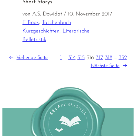
Short Storys
von A.S. Dowidat / 10. November 2017
E-Book
,
Taschenbuch
Kurzgeschichten
,
Literarische
Belletristik
1
…
314
315
316
317
318
…
332
←
Vorherige Seite
Nächste Seite
→