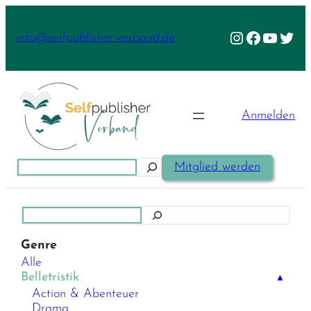
Zum
Inhalt
Instagram
Facebook
YouTu
Twit
info@selfpublisher-verband.de
springen
Anmelden
Suchen
Mitglied werden
Suchen
Genre
Alle
Belletristik
▲
Action & Abenteuer
Drama