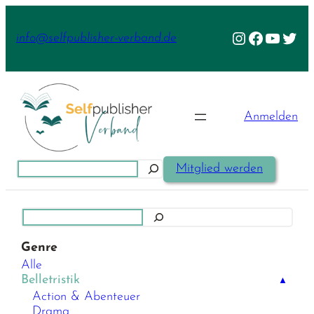
Zum
Inhalt
Instagram
Facebook
YouTu
Twit
info@selfpublisher-verband.de
springen
Anmelden
Suchen
Mitglied werden
Suchen
Genre
Alle
Belletristik
▲
Action & Abenteuer
Drama