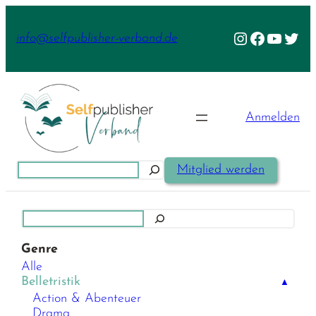
Zum
Inhalt
Instagram
Facebook
YouTu
Twit
info@selfpublisher-verband.de
springen
Anmelden
Suchen
Mitglied werden
Suchen
Genre
Alle
Belletristik
▲
Action & Abenteuer
Drama