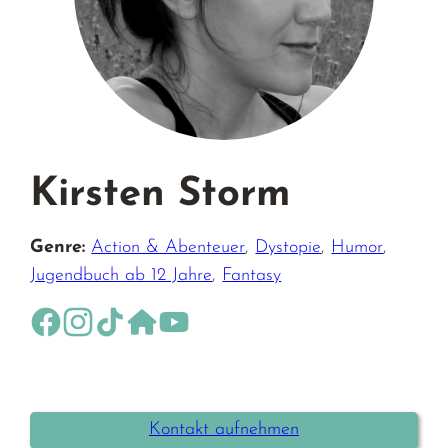
Kirsten Storm
Genre:
Action & Abenteuer
,
Dystopie
,
Humor
,
Jugendbuch ab 12 Jahre
,
Fantasy
https://www.facebook.com/Kirsten-Storm-Fantasy-
https://www.instagram.com/kirstenstormfantasy
http://www.tiktok.com/@booktok.fantasy.s
http://www.kirstenstorm-fantasy.jimdof
https://www.youtube.com/chan
Kontakt aufnehmen