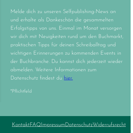
Melde dich zu unseren Selfpublishing-News an
und erhalte als Dankeschön die gesammelten
Erfolgstipps von uns. Einmal im Monat versorgen
wir dich mit Neuigkeiten rund um den Buchmarkt,
praktischen Tipps für deinen Schreiballtag und
wichtigen Erinnerungen zu kommenden Events in
der Buchbranche. Du kannst dich jederzeit wieder
abmelden. Weitere Informationen zum
Datenschutz findest du
hier.
*Pflichtfeld
Kontakt
FAQ
Impressum
Datenschutz
Widerrufsrecht