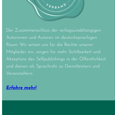
Der Zusammenschluss der verlagsunabhängigen
Autorinnen und Autoren im deutschsprachigen
Raum. Wir setzen uns für die Rechte unserer
Mitglieder ein, sorgen für mehr Sichtbarkeit und
Akzeptanz des Selfpublishings in der Öffentlichkeit
und dienen als Sprachrohr zu Dienstleistern und
Veranstaltern.
Erfahre mehr!