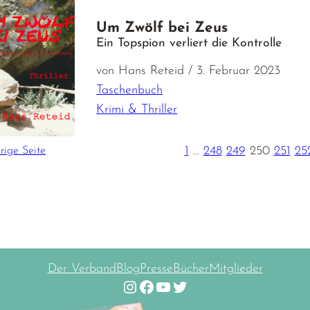
Um Zwölf bei Zeus
Ein Topspion verliert die Kontrolle
von Hans Reteid / 3. Februar 2023
Taschenbuch
Krimi & Thriller
1
…
248
249
250
251
25
rige Seite
Der Verband
Blog
Presse
Bücher
Mitglieder
Instagram
Facebook
YouTube
Twitter