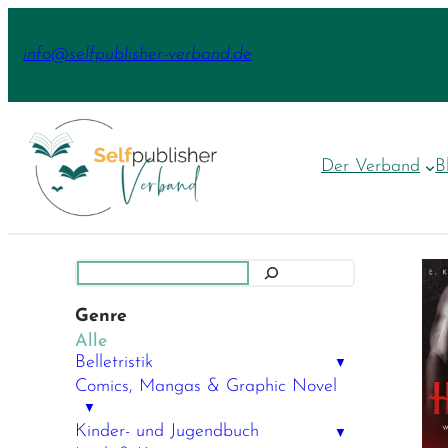
Zum
Inhalt
info@selfpublisher-verband.de
springen
Der Verband
B
Suchen
Genre
Alle
Belletristik
▼
Comics, Mangas & Graphic Novel
▼
Kinder- und Jugendbuch
▼