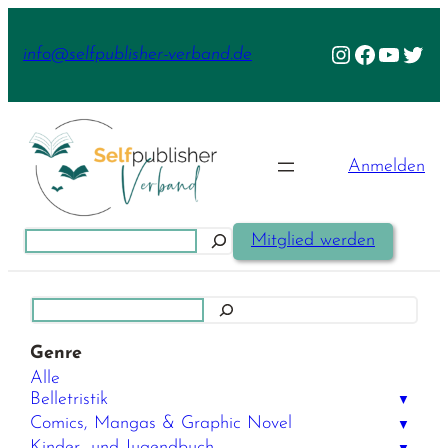
Zum
Inhalt
Instagram
Facebook
YouTu
Twit
info@selfpublisher-verband.de
springen
Anmelden
Suchen
Mitglied werden
Suchen
Genre
Alle
Belletristik
▼
Comics, Mangas & Graphic Novel
▼
Kinder- und Jugendbuch