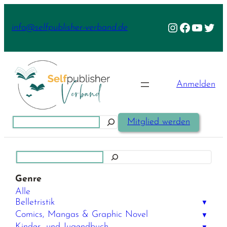
Zum
Inhalt
Instagram
Facebook
YouTu
Twit
info@selfpublisher-verband.de
springen
Anmelden
Suchen
Mitglied werden
Suchen
Genre
Alle
Belletristik
▼
Comics, Mangas & Graphic Novel
▼
Kinder- und Jugendbuch