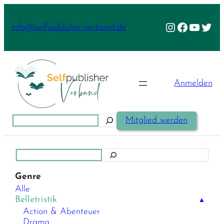
Zum
Inhalt
Instagram
Facebook
YouTu
Twit
info@selfpublisher-verband.de
springen
Anmelden
Suchen
Mitglied werden
Suchen
Genre
Alle
Belletristik
▲
Action & Abenteuer
Drama