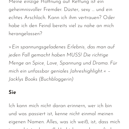
Meine einzige Hoffnung auf Rettung ist ein
geheimnisvoller Fremder. Düster, sexy … und ein
echtes Arschloch. Kann ich ihm vertrauen? Oder
habe ich den Feind bereits viel zu nahe an mich
herangelassen?
»Ein spannungsgeladenes Erlebnis, das man auf
jeden Fall gemacht haben MUSS!
Die richtige
Menge an Spice, Love, Spannung und Drama. Für
mich ein unfassbar geniales Jahreshighlight.« –
Jacklys Books (Buchbloggerin)
Sie
Ich kann mich nicht daran erinnern, wer ich bin
und was passiert ist, kenne nicht einmal meinen
eigenen Namen. Alles, was ich weiß, ist, dass mich