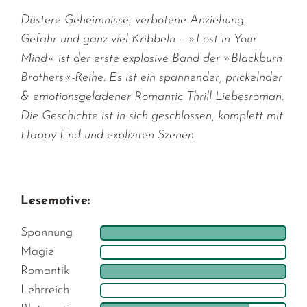
Düstere Geheimnisse, verbotene Anziehung,
Gefahr und ganz viel Kribbeln – »Lost in Your
Mind« ist der erste explosive Band der »Blackburn
Brothers«-Reihe. Es ist ein spannender, prickelnder
& emotionsgeladener Romantic Thrill Liebesroman.
Die Geschichte ist in sich geschlossen, komplett mit
Happy End und expliziten Szenen.
Lesemotive:
Spannung
Magie
Romantik
Lehrreich