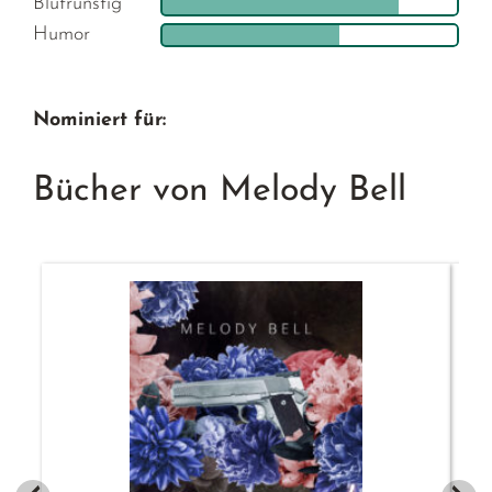
Blutrunstig
Humor
Nominiert für:
Bücher von Melody Bell