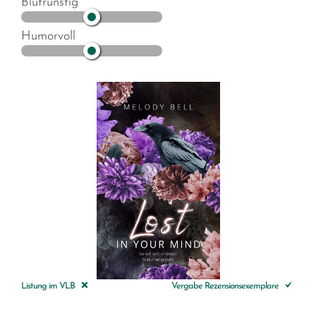
Blutrünstig
Humorvoll
Listung im VLB
Vergabe Rezensionsexemplare