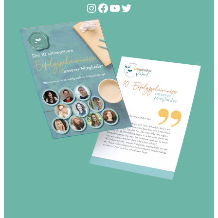
Instagram
Facebook
YouTube
Twitter