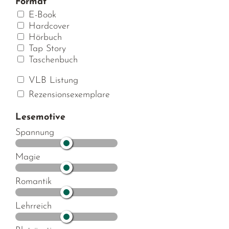
Format
E-Book
Hardcover
Hörbuch
Tap Story
Taschenbuch
VLB Listung
Rezensionsexemplare
Lesemotive
Spannung
Magie
Romantik
Lehrreich