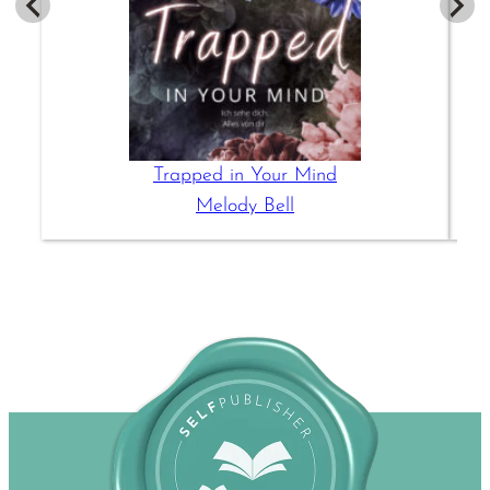
Trapped in Your Mind
Melody Bell