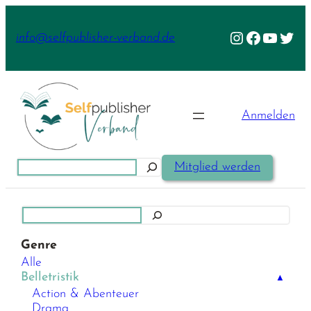
Zum
Inhalt
Instagram
Facebook
YouTu
Twit
info@selfpublisher-verband.de
springen
Anmelden
Suchen
Mitglied werden
Suchen
Genre
Alle
Belletristik
▲
Action & Abenteuer
Drama