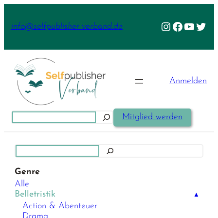
Zum
Inhalt
Instagram
Facebook
YouTu
Twit
info@selfpublisher-verband.de
springen
Anmelden
Suchen
Mitglied werden
Suchen
Genre
Alle
Belletristik
▲
Action & Abenteuer
Drama