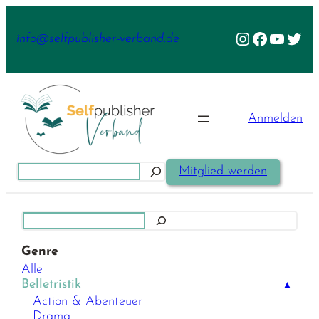
Zum
Inhalt
Instagram
Facebook
YouTu
Twit
info@selfpublisher-verband.de
springen
Anmelden
Suchen
Mitglied werden
Suchen
Genre
Alle
Belletristik
▲
Action & Abenteuer
Drama