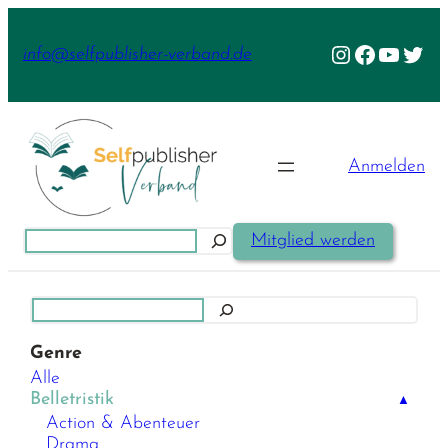
Zum
Inhalt
Instagram
Facebook
YouTu
Twit
info@selfpublisher-verband.de
springen
Anmelden
Suchen
Mitglied werden
Suchen
Genre
Alle
Belletristik
▲
Action & Abenteuer
Drama