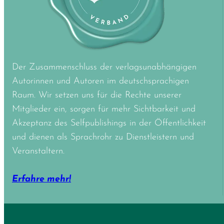
Der Zusammenschluss der verlagsunabhängigen
Autorinnen und Autoren im deutschsprachigen
Raum. Wir setzen uns für die Rechte unserer
Mitglieder ein, sorgen für mehr Sichtbarkeit und
Akzeptanz des Selfpublishings in der Öffentlichkeit
und dienen als Sprachrohr zu Dienstleistern und
Veranstaltern.
Erfahre mehr!