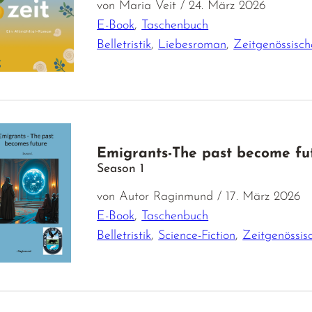
von Maria Veit / 24. März 2026
E-Book
,
Taschenbuch
Belletristik
,
Liebesroman
,
Zeitgenössisch
Emigrants-The past become fu
Season 1
von Autor Raginmund / 17. März 2026
E-Book
,
Taschenbuch
Belletristik
,
Science-Fiction
,
Zeitgenössis