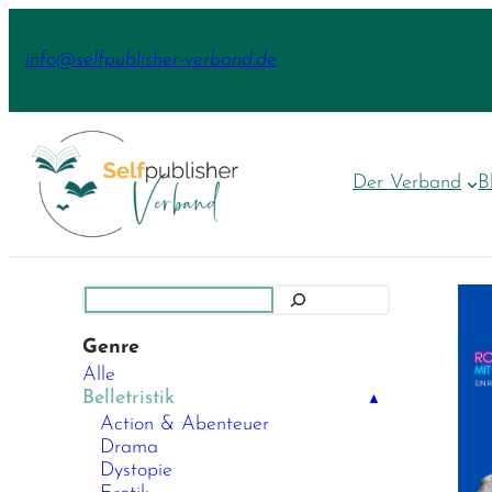
Zum
Inhalt
info@selfpublisher-verband.de
springen
Der Verband
B
Suchen
Genre
Alle
Belletristik
▲
Action & Abenteuer
Drama
Dystopie