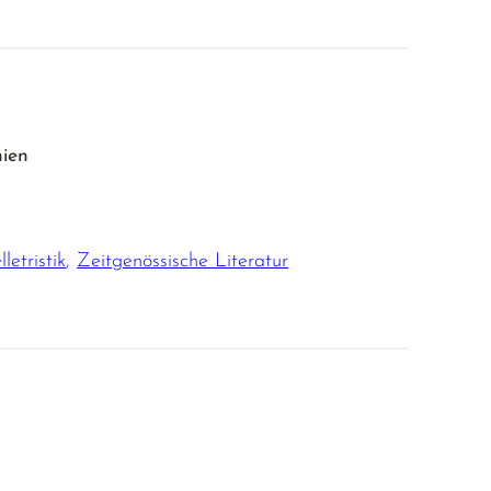
nien
letristik
,
Zeitgenössische Literatur