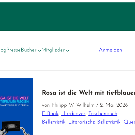
log
Presse
Bücher
Mitglieder
Anmelden
Rosa ist die Welt mit tiefblau
von Philipp W. Wilhelm / 2. Mai 2026
E-Book
,
Hardcover
,
Taschenbuch
Belletristik
,
Literarische Belletristik
,
Quee