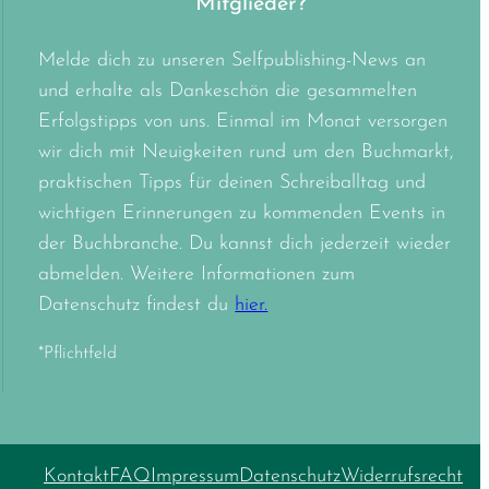
Mitglieder?
Melde dich zu unseren Selfpublishing-News an
und erhalte als Dankeschön die gesammelten
Erfolgstipps von uns. Einmal im Monat versorgen
wir dich mit Neuigkeiten rund um den Buchmarkt,
praktischen Tipps für deinen Schreiballtag und
wichtigen Erinnerungen zu kommenden Events in
der Buchbranche. Du kannst dich jederzeit wieder
abmelden. Weitere Informationen zum
Datenschutz findest du
hier.
*Pflichtfeld
Kontakt
FAQ
Impressum
Datenschutz
Widerrufsrecht