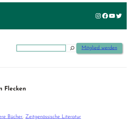
Instagram
Facebook
YouTu
Twit
Suchen
Mitglied werden
en Flecken
re Bücher
,
Zeitgenössische Literatur