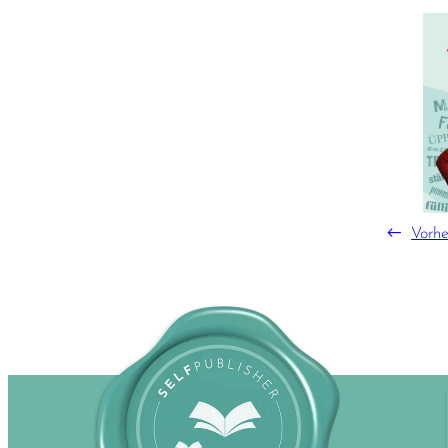
←
Vorhe