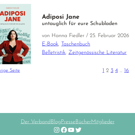
Adiposi Jane
untauglich für eure Schubladen
von Hanna Fiedler / 25. Februar 2026
E-Book
,
Taschenbuch
Belletristik
,
Zeitgenössische Literatur
1
2
3
4
…
16
rige Seite
Der Verband
Blog
Presse
Bücher
Mitglieder
Instagram
Facebook
YouTube
Twitter