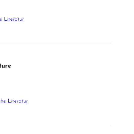
e Literatur
ture
che Literatur