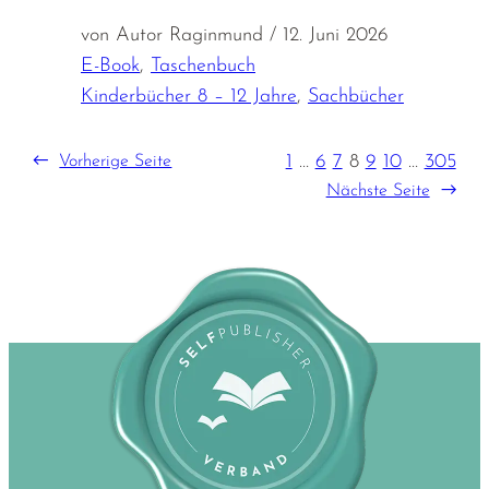
von Autor Raginmund / 12. Juni 2026
E-Book
,
Taschenbuch
Kinderbücher 8 – 12 Jahre
,
Sachbücher
1
…
6
7
8
9
10
…
305
←
Vorherige Seite
Nächste Seite
→