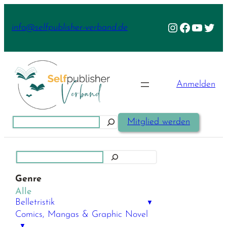
Zum
Inhalt
Instagram
Facebook
YouTu
Twit
info@selfpublisher-verband.de
springen
Anmelden
Suchen
Mitglied werden
Suchen
Genre
Alle
Belletristik
▼
Comics, Mangas & Graphic Novel
▼