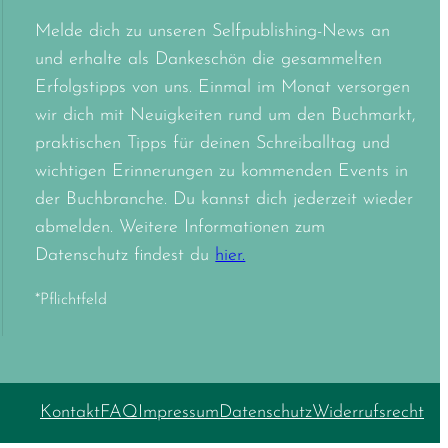
Melde dich zu unseren Selfpublishing-News an
und erhalte als Dankeschön die gesammelten
Erfolgstipps von uns. Einmal im Monat versorgen
wir dich mit Neuigkeiten rund um den Buchmarkt,
praktischen Tipps für deinen Schreiballtag und
wichtigen Erinnerungen zu kommenden Events in
der Buchbranche. Du kannst dich jederzeit wieder
abmelden. Weitere Informationen zum
Datenschutz findest du
hier.
*Pflichtfeld
Kontakt
FAQ
Impressum
Datenschutz
Widerrufsrecht