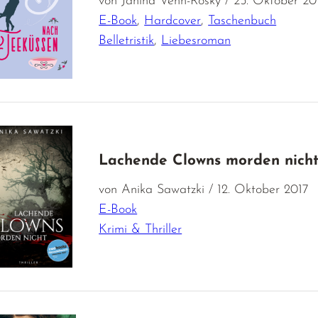
von Janina Venn-Rosky / 25. Oktober 20
E-Book
,
Hardcover
,
Taschenbuch
Belletristik
,
Liebesroman
Lachende Clowns morden nich
von Anika Sawatzki / 12. Oktober 2017
E-Book
Krimi & Thriller