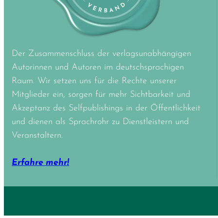
Der Zusammenschluss der verlagsunabhängigen
Autorinnen und Autoren im deutschsprachigen
Raum. Wir setzen uns für die Rechte unserer
Mitglieder ein, sorgen für mehr Sichtbarkeit und
Akzeptanz des Selfpublishings in der Öffentlichkeit
und dienen als Sprachrohr zu Dienstleistern und
Veranstaltern.
Erfahre mehr!