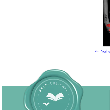
←
Vorhe