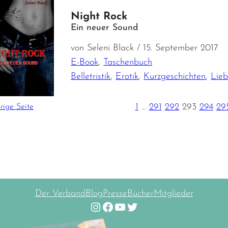
Night Rock
Ein neuer Sound
von Seleni Black / 15. September 2017
E-Book
,
Taschenbuch
Belletristik
,
Erotik
,
Kurzgeschichten
,
Lie
1
…
291
292
293
294
29
rige Seite
Der Verband
Blog
Presse
Bücher
Mitglieder
Instagram
Facebook
YouTube
Twitter