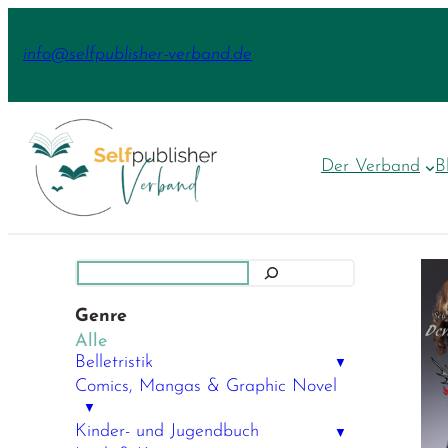
Zum
Inhalt
info@selfpublisher-verband.de
springen
Der Verband
B
Suchen
Genre
Alle
Belletristik
▼
Comics, Mangas & Graphic Novel
▼
Kinder- und Jugendbuch
▼