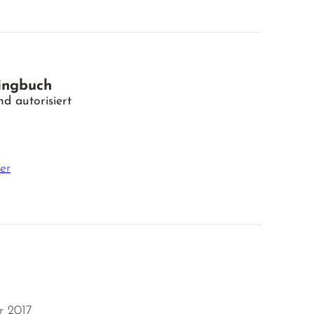
ingbuch
d autorisiert
er
r 2017