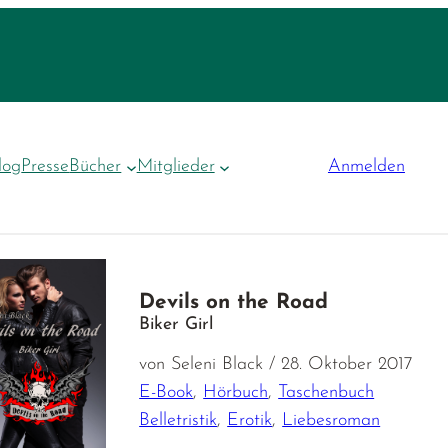
log
Presse
Bücher
Mitglieder
Anmelden
Devils on the Road
Biker Girl
von Seleni Black / 28. Oktober 2017
E-Book
,
Hörbuch
,
Taschenbuch
Belletristik
,
Erotik
,
Liebesroman