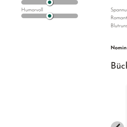
Spannu
Humorvoll
Romant
Blutrun
Nomini
Büc