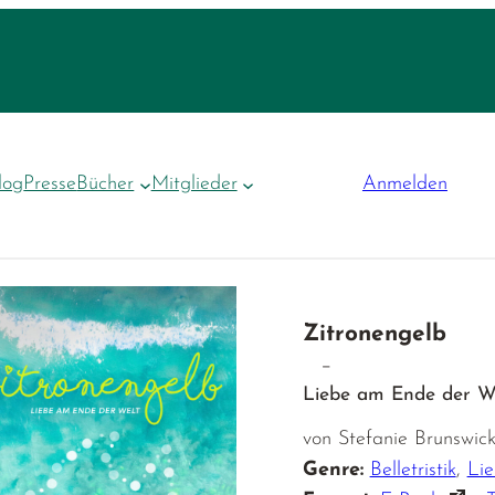
log
Presse
Bücher
Mitglieder
Anmelden
Zitronengelb
–
Liebe am Ende der W
von Stefanie Brunswic
Genre:
Belletristik
,
Li