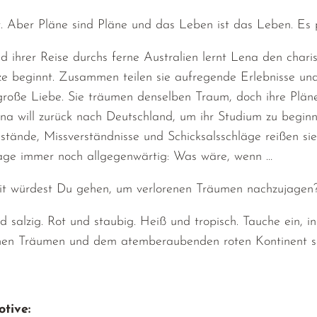
. Aber Pläne sind Pläne und das Leben ist das Leben. Es p
 ihrer Reise durchs ferne Australien lernt Lena den chari
 beginnt. Zusammen teilen sie aufregende Erlebnisse und r
 große Liebe. Sie träumen denselben Traum, doch ihre Pläne
ena will zurück nach Deutschland, um ihr Studium zu beginn
tände, Missverständnisse und Schicksalsschläge reißen sie
age immer noch allgegenwärtig: Was wäre, wenn …
it würdest Du gehen, um verlorenen Träumen nachzujagen
d salzig. Rot und staubig. Heiß und tropisch. Tauche ein, i
nen Träumen und dem atemberaubenden roten Kontinent sel
tive: