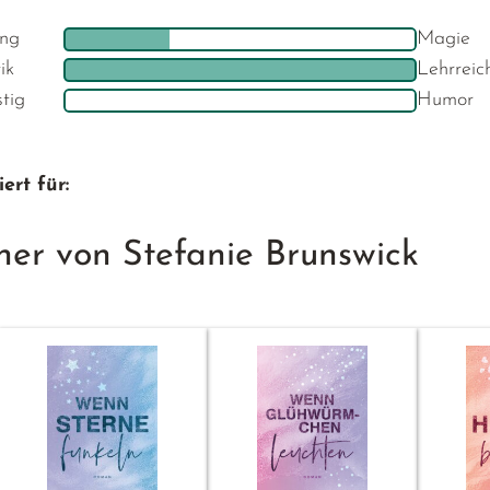
ng
Magie
ik
Lehrreic
stig
Humor
ert für:
her von Stefanie Brunswick