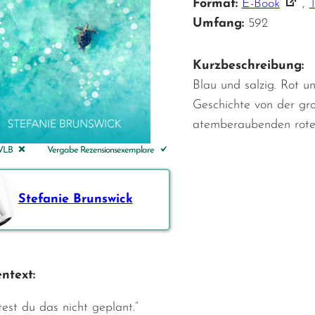
Format:
E-Book
,
Umfang:
592
Kurzbeschreibung:
Blau und salzig. Rot un
Geschichte von der gr
atemberaubenden roten
 VLB
Vergabe Rezensionsexemplare
Stefanie Brunswick
ntext:
test du das nicht geplant.“