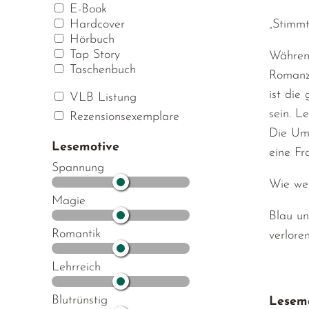
E-Book
„Stimmt
Hardcover
Hörbuch
Tap Story
Während
Taschenbuch
Romanze
ist die
VLB Listung
sein. L
Rezensionsexemplare
Die Ums
Lesemotive
eine Fr
Spannung
Wie we
Magie
Blau un
Romantik
verlore
Lehrreich
Blutrünstig
Lesemo