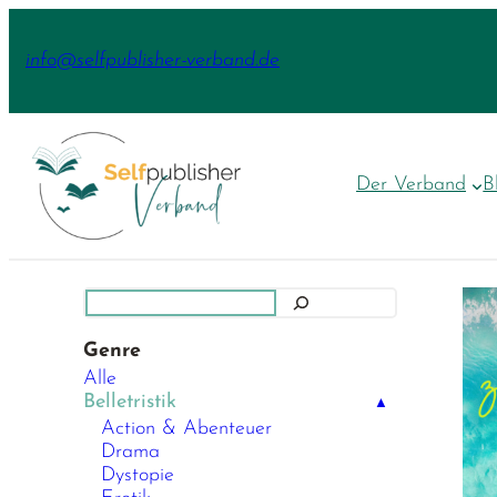
Zum
Inhalt
info@selfpublisher-verband.de
springen
Der Verband
B
Suchen
Genre
Alle
Belletristik
▲
Action & Abenteuer
Drama
Dystopie