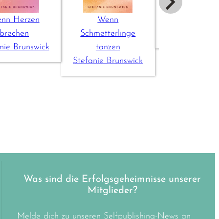
nn Herzen
Wenn
North Wi
brechen
Schmetterlinge
Stefanie Brun
nie Brunswick
tanzen
Stefanie Brunswick
Was sind die Erfolgsgeheimnisse unserer
Mitglieder?
Melde dich zu unseren Selfpublishing-News an