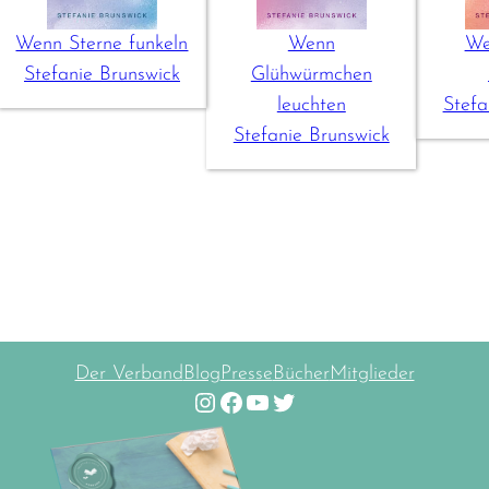
Wenn Sterne funkeln
Wenn
We
Stefanie Brunswick
Glühwürmchen
leuchten
Stefa
Stefanie Brunswick
Der Verband
Blog
Presse
Bücher
Mitglieder
Instagram
Facebook
YouTube
Twitter