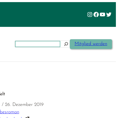
Instagram
Facebook
YouTu
Twit
Suchen
Mitglied werden
elt
k / 26. Dezember 2019
ebesroman