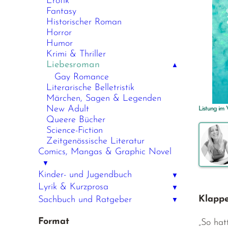
Erotik
Fantasy
Historischer Roman
Horror
Humor
Krimi & Thriller
Liebesroman
▲
Gay Romance
Literarische Belletristik
Märchen, Sagen & Legenden
New Adult
Listung im
Queere Bücher
Science-Fiction
Zeitgenössische Literatur
Comics, Mangas & Graphic Novel
▼
Kinder- und Jugendbuch
▼
Lyrik & Kurzprosa
▼
Klappe
Sachbuch und Ratgeber
▼
Format
„So hat