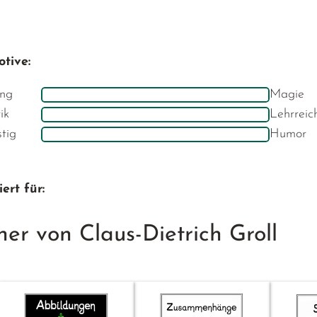
tive:
ng
Magie
ik
Lehrreic
stig
Humor
ert für:
er von Claus-Dietrich Groll