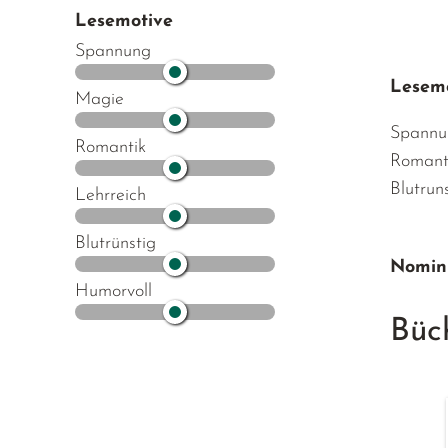
Lesemotive
Spannung
Lesemo
Magie
Spannu
Romantik
Romant
Blutrun
Lehrreich
Blutrünstig
Nomini
Humorvoll
Büch