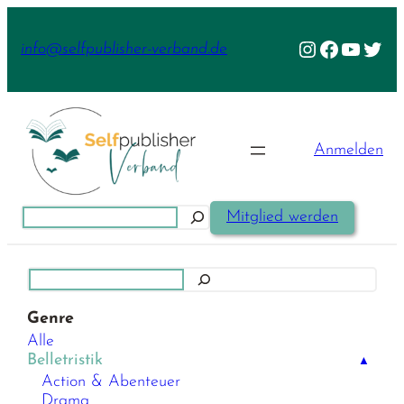
Zum
Inhalt
Instagram
Facebook
YouTu
Twit
info@selfpublisher-verband.de
springen
Anmelden
Suchen
Mitglied werden
Suchen
Genre
Alle
Belletristik
▲
Action & Abenteuer
Drama