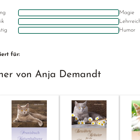
ng
Magie
ik
Lehrreic
stig
Humor
ert für:
her von Anja Demandt