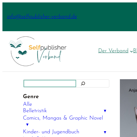
Zum
Inhalt
info@selfpublisher-verband.de
springen
Der Verband
B
Suchen
Genre
Alle
Belletristik
▼
Comics, Mangas & Graphic Novel
▼
Kinder- und Jugendbuch
▼