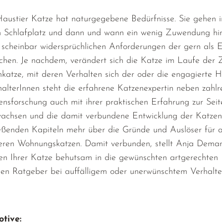
austier Katze hat naturgegebene Bedürfnisse. Sie gehen in
Schlafplatz und dann und wann ein wenig Zuwendung hin
n scheinbar widersprüchlichen Anforderungen der gern als 
chen. Je nachdem, verändert sich die Katze im Laufe der 
katze, mit deren Verhalten sich der oder die engagierte Ha
alterInnen steht die erfahrene Katzenexpertin neben zahlr
ensforschung auch mit ihrer praktischen Erfahrung zur Se
chsen und die damit verbundene Entwicklung der Katzenper
eßenden Kapiteln mehr über die Gründe und Auslöser für a
eren Wohnungskatzen. Damit verbunden, stellt Anja Deman
en Ihrer Katze behutsam in die gewünschten artgerechte
chen Ratgeber bei auffälligem oder unerwünschtem Verhalte
tive: