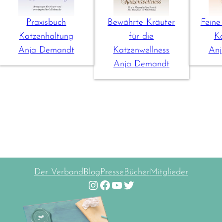
Praxisbuch
Bewährte Kräuter
Feine
Katzenhaltung
für die
K
Anja Demandt
Katzenwellness
An
Anja Demandt
Der Verband
Blog
Presse
Bücher
Mitglieder
Instagram
Facebook
YouTube
Twitter