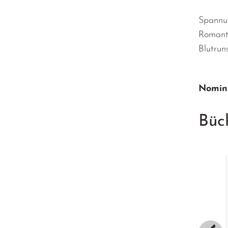
Spannu
Romant
Blutrun
Nomini
Büc