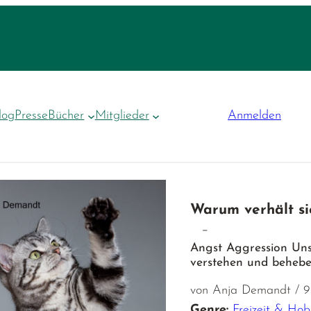
log
Presse
Bücher
Mitglieder
Anmelden
Warum verhält si
–
Angst Aggression Uns
verstehen und beheb
von Anja Demandt / 9
Genre:
Freizeit & Ho