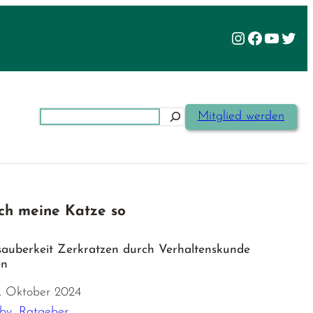
Instagram
Facebook
YouTu
Twit
Suchen
Mitglied werden
ch meine Katze so
auberkeit Zerkratzen durch Verhaltenskunde
en
. Oktober 2024
bby
,
Ratgeber