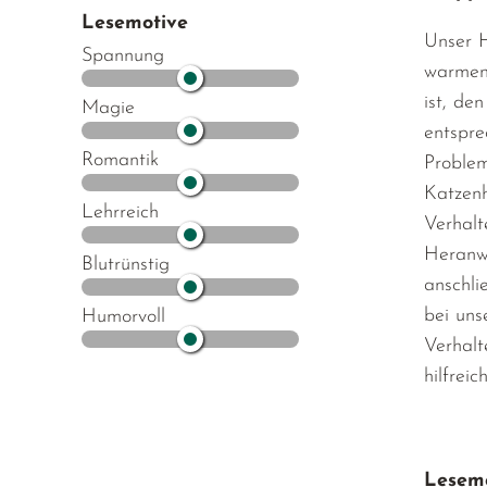
Lesemotive
Unser H
Spannung
warmen 
ist, de
Magie
entspre
Romantik
Problem
Katzenh
Lehrreich
Verhalt
Heranwa
Blutrünstig
anschli
bei uns
Humorvoll
Verhalt
hilfrei
Lesemo