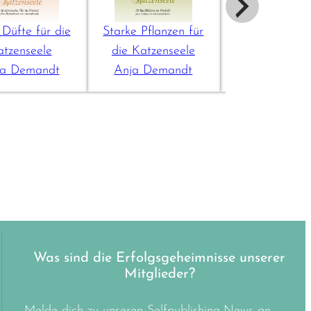
 Düfte für die
Starke Pflanzen für
Unser Katzena
atzenseele
die Katzenseele
ist besonde
ja Demandt
Anja Demandt
Anja Dema
Was sind die Erfolgsgeheimnisse unserer
Mitglieder?
Melde dich zu unseren Selfpublishing-News an