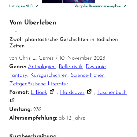
Listung im VLB
Vergabe Rezensionsexemplare
Vom Überleben
–
Zwölf phantastische Geschichten in tödlichen
Zeiten
von Chris L. Gerres / 10. November 2023
Genre:
Anthologien
,
Belletristik
,
Dystopie
,
Fantasy
,
Kurzgeschichten
,
Science-Fiction
,
Zeitgenössische Literatur
Format:
E-Book
,
Hardcover
,
Taschenbuch
Umfang:
232
Altersempfehlung:
ab 12 Jahre
Kurzbeschreibung: