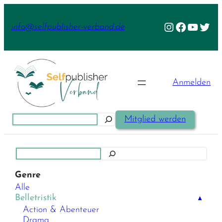
Zum
Inhalt
Instagram
Facebook
YouTu
Twit
info@selfpublisher-verband.de
springen
Anmelden
Suchen
Mitglied werden
Suchen
Genre
Alle
Belletristik
▲
Action & Abenteuer
Drama