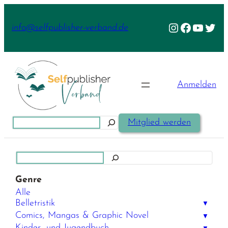
Zum
Inhalt
Instagram
Facebook
YouTu
Twit
info@selfpublisher-verband.de
springen
Anmelden
Suchen
Mitglied werden
Suchen
Genre
Alle
Belletristik
▼
Comics, Mangas & Graphic Novel
▼
Kinder- und Jugendbuch