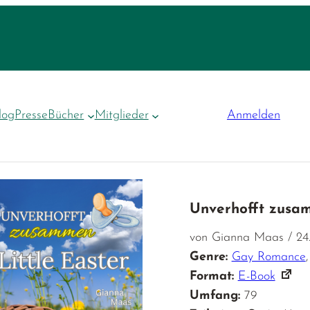
log
Presse
Bücher
Mitglieder
Anmelden
Unverhofft zusam
von Gianna Maas / 24
Genre:
Gay Romance
Format:
E-Book
Umfang:
79