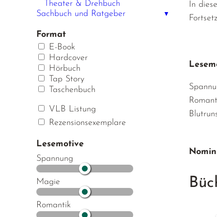
Theater & Drehbuch
In dies
Sachbuch und Ratgeber
▼
Fortset
Format
E-Book
Hardcover
Lesemo
Hörbuch
Tap Story
Spannu
Taschenbuch
Romant
VLB Listung
Blutrun
Rezensionsexemplare
Lesemotive
Nomini
Spannung
Büc
Magie
Romantik