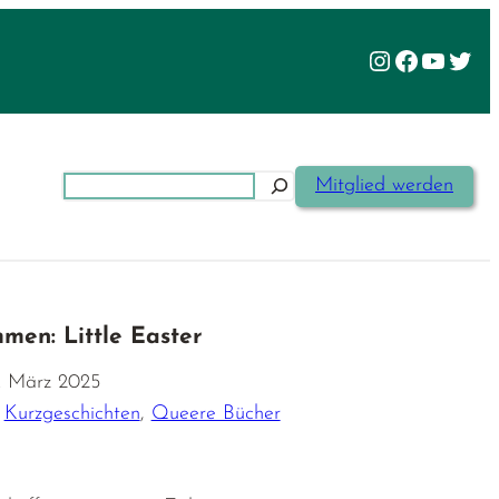
Instagram
Facebook
YouTu
Twit
Suchen
Mitglied werden
men: Little Easter
. März 2025
,
Kurzgeschichten
,
Queere Bücher