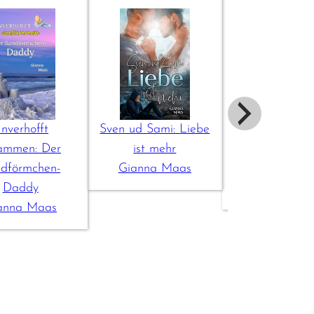
nverhofft
Sven ud Sami: Liebe
Unverhoff
ammen: Der
ist mehr
zusammen: Li
dförmchen-
Gianna Maas
Christma
Daddy
Gianna Ma
anna Maas