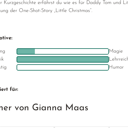
er Kurzgeschichte erfährst du wie es für Daddy Tom und Lit
zung der One-Shot-Story „Little Christmas“.
tive:
ng
Magie
ik
Lehrreic
stig
Humor
ert für:
her von Gianna Maas