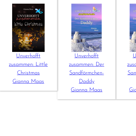
Unverhofft
Unverhofft
U
zusammen: Little
zusammen: Der
zus
Christmas
Sandförmchen-
San
Gianna Maas
Daddy
Gianna Maas
Gi