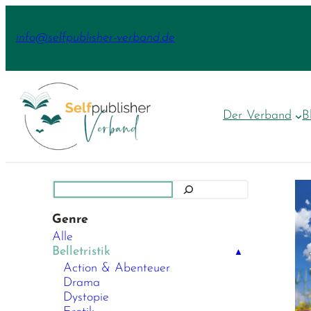
Zum
Inhalt
info@selfpublisher-verband.de
springen
Der Verband
B
Suchen
Genre
Alle
Belletristik
▲
Action & Abenteuer
Drama
Dystopie