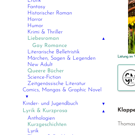
Erotik
Fantasy
Historischer Roman
Horror
Humor
Krimi & Thriller
Liebesroman
▲
Gay Romance
Literarische Belletristik
Listung im
Märchen, Sagen & Legenden
New Adult
Queere Bücher
Science-Fiction
Zeitgenössische Literatur
Comics, Mangas & Graphic Novel
▼
Kinder- und Jugendbuch
▼
Klappe
Lyrik & Kurzprosa
▲
Anthologien
Thomas 
Kurzgeschichten
Lyrik