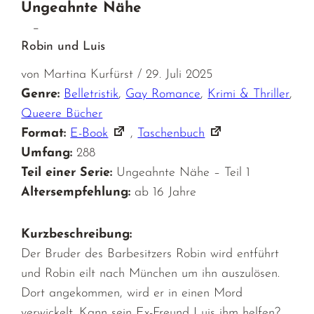
Ungeahnte Nähe
–
Robin und Luis
von Martina Kurfürst / 29. Juli 2025
Genre:
Belletristik
,
Gay Romance
,
Krimi & Thriller
,
Queere Bücher
Format:
E-Book
,
Taschenbuch
Umfang:
288
Teil einer Serie:
Ungeahnte Nähe – Teil 1
Altersempfehlung:
ab 16 Jahre
Kurzbeschreibung:
Der Bruder des Barbesitzers Robin wird entführt
und Robin eilt nach München um ihn auszulösen.
Dort angekommen, wird er in einen Mord
verwickelt. Kann sein Ex-Freund Luis ihm helfen?