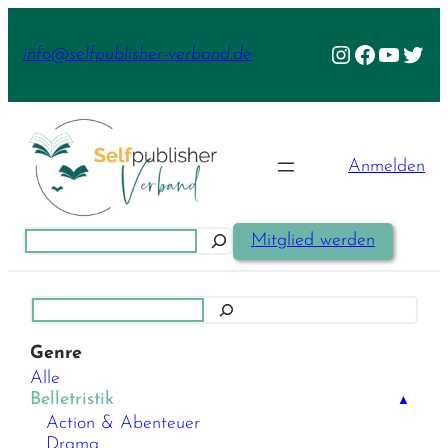
Zum
Inhalt
Instagram
Facebook
YouTu
Twit
info@selfpublisher-verband.de
springen
Anmelden
Suchen
Mitglied werden
Suchen
Genre
Alle
Belletristik
▲
Action & Abenteuer
Drama