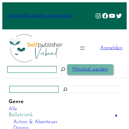
Zum
Inhalt
Instagram
Facebook
YouTu
Twit
info@selfpublisher-verband.de
springen
Anmelden
Suchen
Mitglied werden
Suchen
Genre
Alle
Belletristik
▲
Action & Abenteuer
Drama