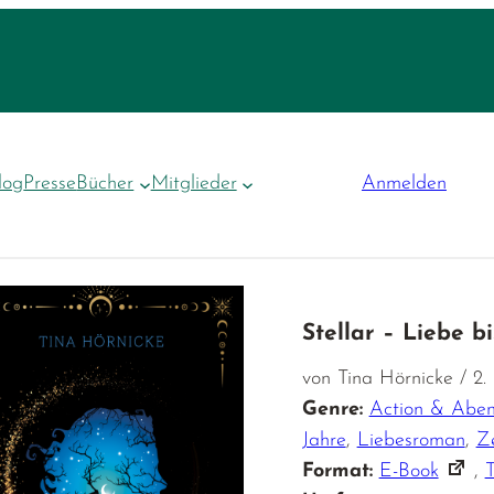
log
Presse
Bücher
Mitglieder
Anmelden
Stellar – Liebe b
von Tina Hörnicke / 2
Genre:
Action & Aben
Jahre
,
Liebesroman
,
Ze
Format:
E-Book
,