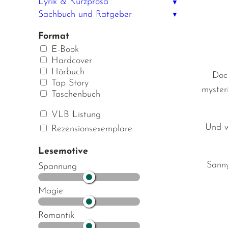
Lyrik & Kurzprosa
▼
Sachbuch und Ratgeber
▼
Format
E-Book
Hardcover
Hörbuch
Doc
Tap Story
myster
Taschenbuch
VLB Listung
Und w
Rezensionsexemplare
Lesemotive
Sanny
Spannung
Magie
Romantik