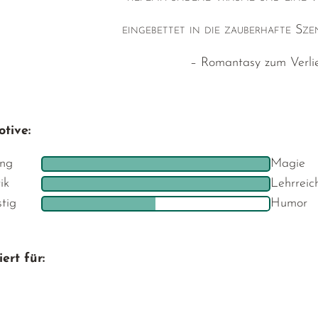
eingebettet in die zauberhafte Sz
– Romantasy zum Verli
tive:
ng
Magie
ik
Lehrreic
stig
Humor
ert für: