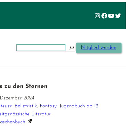
Instagram
Facebook
YouTu
Twit
Suchen
Mitglied werden
is zu den Sternen
. Dezember 2024
teuer
,
Belletristik
,
Fantasy
,
Jugendbuch ab 12
itgenössische Literatur
Taschenbuch