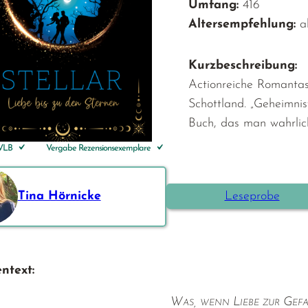
Umfang:
416
Altersempfehlung:
a
Kurzbeschreibung:
Actionreiche Romantas
Schottland. „Geheimnisv
Buch, das man wahrlic
 VLB
Vergabe Rezensionsexemplare
Tina Hörnicke
Leseprobe
ntext:
Was, wenn Liebe zur Gefa