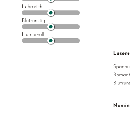
Lehrreich
Blutrünstig
Humorvoll
Lesemo
Spannu
Romant
Blutrun
Nomini