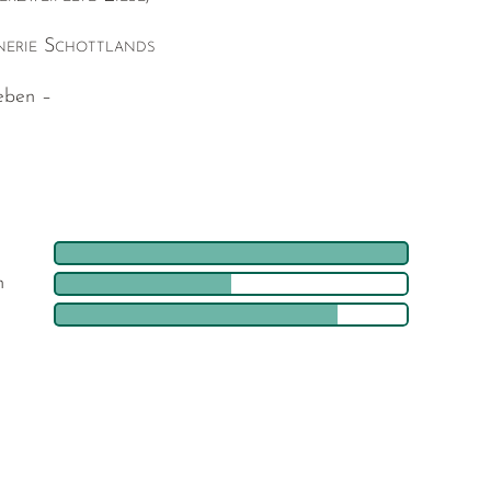
enerie Schottlands
eben –
h