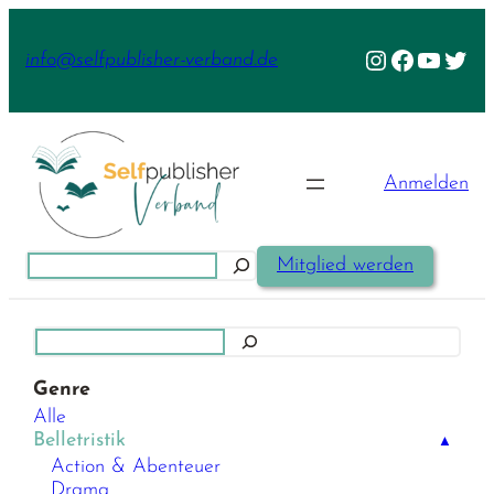
Zum
Inhalt
Instagram
Facebook
YouTu
Twit
info@selfpublisher-verband.de
springen
Anmelden
Suchen
Mitglied werden
Suchen
Genre
Alle
Belletristik
▲
Action & Abenteuer
Drama