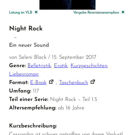
Listung im VLB
Vergabe Rezensionsexemplare
Night Rock
–
Ein neuer Sound
von Seleni Black / 15. September 2017
Genre:
Belletristik
,
Erotik
,
Kurzgeschichten
,
Liebesroman
Format:
E-Book
,
Taschenbuch
Umfang:
117
Teil einer Serie:
Night Rock – Teil 1.5
Altersempfehlung:
ab 16 Jahre
Kurzbeschreibung:
Cassandra ist schwer getroffen von ihrem Verlust!