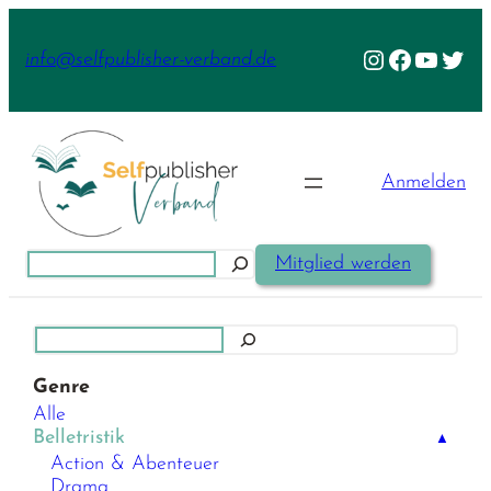
Zum
Inhalt
Instagram
Facebook
YouTu
Twit
info@selfpublisher-verband.de
springen
Anmelden
Suchen
Mitglied werden
Suchen
Genre
Alle
Belletristik
▲
Action & Abenteuer
Drama