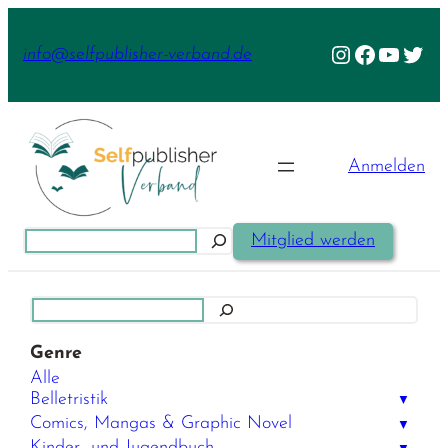
Zum
Inhalt
Instagram
Facebook
YouTu
Twit
info@selfpublisher-verband.de
springen
Anmelden
Suchen
Mitglied werden
Suchen
Genre
Alle
Belletristik
▼
Comics, Mangas & Graphic Novel
▼
Kinder- und Jugendbuch