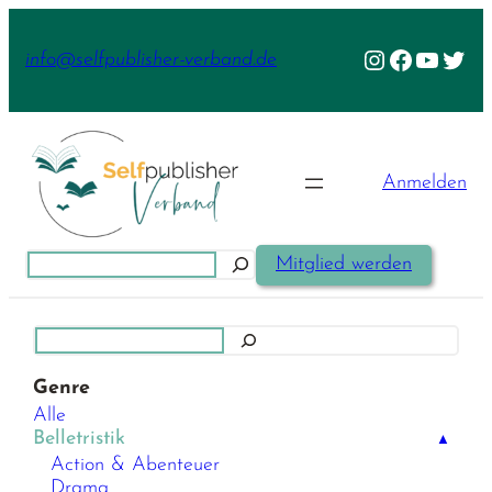
Zum
Inhalt
Instagram
Facebook
YouTu
Twit
info@selfpublisher-verband.de
springen
Anmelden
Suchen
Mitglied werden
Suchen
Genre
Alle
Belletristik
▲
Action & Abenteuer
Drama